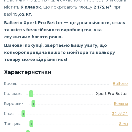
практичним рішенням для сучасного інтер’єру. Упаковка
містить
9 планок
, що покривають площу
2,172 м²
, при
вазі
15,62 кг
.
Balterio Xpert Pro Better — це довговічність, стиль
та якість бельгійського виробництва, яка
служитиме багато років.
Шановні покупці, звертаємо Вашу увагу, що
кольоропередача вашого монітора та кольору
товару може відрізнятись!
Характеристики
Бренд:
Balterio
Колекція:
i
Xpert Pro Better
Виробник:
i
Бельгія
Клас:
i
32 /AC4
Товщина:
i
8 мм