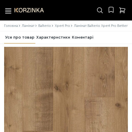
Головна
Ламінат
Balterio
Xpert Pro
Ламінат Balterio Xpert Pro Better
Усе про товар
Характеристики
Коментарі