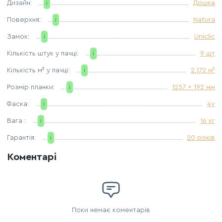
Дизайн:
i
Дошка
Поверхня:
i
Natura
Замок:
i
Uniclic
Кількість штук у пачці:
i
9 шт
Кількість м² у пачці:
i
2,172 м²
Розмір планки:
i
1257 x 192 мм
Фаска:
i
4v
Вага :
i
16 кг
Гарантія:
i
20 років
Коментарі
Поки немає коментарів