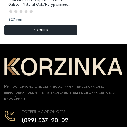
Galston Natural Oak/Натуральний
дуб Галстон 00339
827
грн
В кошик
Ми пропонуємо широкий асортимент високоякісних
підлогових покриттів та аксесуарів від провідних світових
виробників.
ПОТРІБНА ДОПОМОГА?
(099) 537-20-02