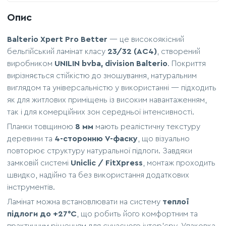
Опис
Balterio Xpert Pro Better
— це високоякісний
бельгійський ламінат класу
23/32 (AC4)
, створений
виробником
UNILIN bvba, division Balterio
. Покриття
вирізняється стійкістю до зношування, натуральним
виглядом та універсальністю у використанні — підходить
як для житлових приміщень із високим навантаженням,
так і для комерційних зон середньої інтенсивності.
Планки товщиною
8 мм
мають реалістичну текстуру
деревини та
4-сторонню V-фаску
, що візуально
повторює структуру натуральної підлоги. Завдяки
замковій системі
Uniclic / FitXpress
, монтаж проходить
швидко, надійно та без використання додаткових
інструментів.
Ламінат можна встановлювати на систему
теплої
підлоги до +27°C
, що робить його комфортним та