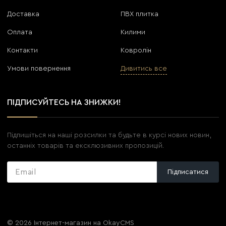
Доставка
ПВХ плитка
Оплата
Килими
Контакти
Ковролін
Умови повернення
Дивитись все
ПІДПИСУЙТЕСЬ НА ЗНИЖКИ!
Підпишіться на наші розсилки та будьте в курсі нових новин,
останніх товарів та ексклюзивних пропозицій.
Підписатися
© 2026
Інтернет-магазин на OkayCMS