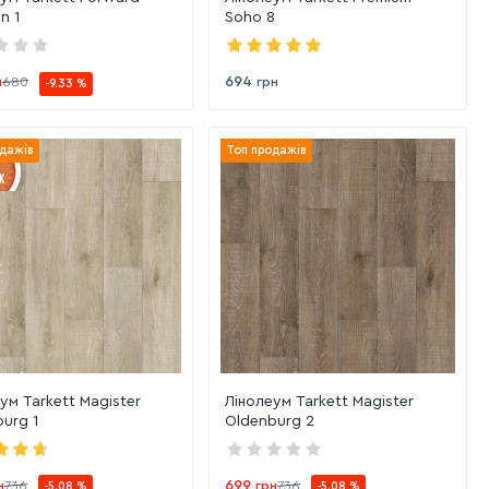
n 1
Soho 8
694
н
680
грн
-9.33 %
дажів
Топ продажів
ум Tarkett Magister
Лінолеум Tarkett Magister
urg 1
Oldenburg 2
699
н
736
грн
736
-5.08 %
-5.08 %