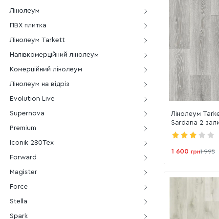
Лінолеум
ПВХ плитка
Лінолеум Tarkett
Напівкомерційний лінолеум
Комерційний лінолеум
Лінолеум на відріз
Evolution Live
Supernova
Лінолеум Tark
Sardana 2 зал
Premium
Iconik 280Tex
1 600
грн
1 995
Forward
Magister
Force
Stella
Spark