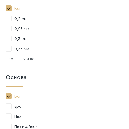
Всі
0,2 мм
0,25 мм
0,3 мм
0,35 мм
Переглянути всі
Основа
Всі
spc
Пвх
Пвх+войлок