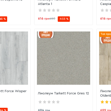
Atlanta 1
Caspia
616
616
грн
680
гр
.65 %
-9.33 %
Топ про
ett Force Wisper
Ліноле
Лінолеум Tarkett Force Gres 12
Oldenb
694
699
грн
гр
.64 %