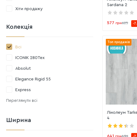
Sardana 2
Хіти продажу
577
грн
625
-7
Колекція
Топ продажів
Всі
ICONIK 280Tex
Absolut
Elegance Rigid 55
Express
Переглянути всі
Лінолеум Tark
4
Ширина
641
грн
694
-7