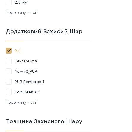
2,8 мм
Переглянути всі
Додатковий Захисий Шар
Всі
Tektanium®
New iQ PUR
PUR Reinforced
TopClean XP
Переглянути всі
Товщина Захисного Шару