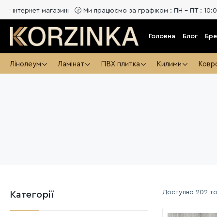
магазині 🕝 Ми працюємо за графіком : ПН - ПТ : 10:00 - 20:00, СБ:
Головна
Блог
Бр
Лінолеум
Ламінат
ПВХ плитка
Килими
Ковр
Доступно
202 т
Категорії