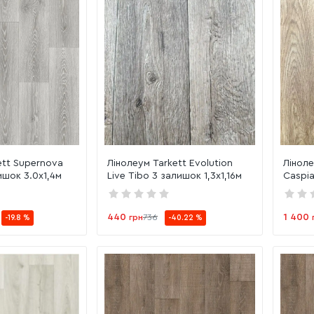
ett Supernova
Лінолеум Tarkett Evolution
Лінол
ишок 3.0х1,4м
Live Tibo 3 залишок 1,3х1,16м
Caspia
440
1 400
грн
736
-19.8 %
-40.22 %