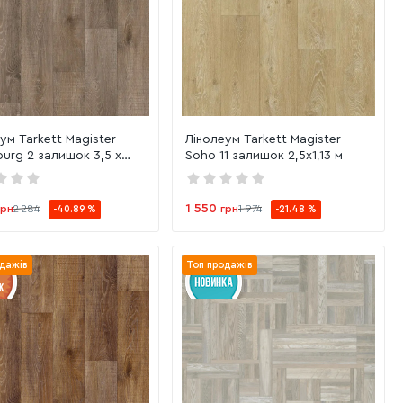
ум Tarkett Magister
Лінолеум Tarkett Magister
urg 2 залишок 3,5 х
Soho 11 залишок 2,5х1,13 м
1 550
грн
2 284
грн
1 974
-40.89 %
-21.48 %
дажів
Топ продажів