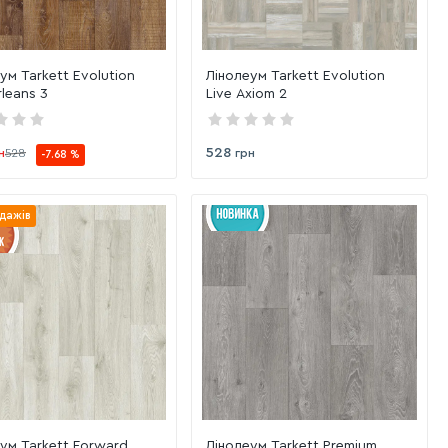
ум Tarkett Evolution
Лінолеум Tarkett Evolution
rleans 3
Live Axiom 2
528
н
528
грн
-7.68 %
дажів
ум Tarkett Forward
Лінолеум Tarkett Premium