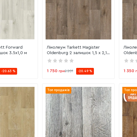
ett Forward
Лінолеум Tarkett Magister
Ліноле
шок 3.5х1,0 м
Oldenburg 2 залишок 1,5 х 2,1
Oldenb
м
0,96 м
1 750
1 350
грн
2 201
-20.63 %
-20.49 %
Топ продажів
Топ про