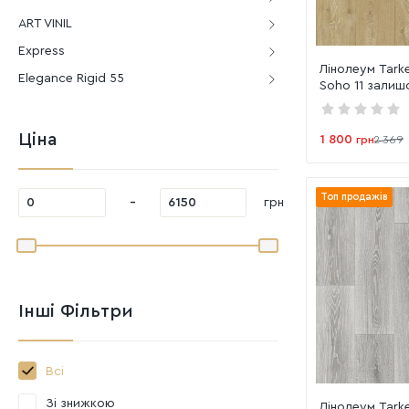
ART VINIL
Express
Лінолеум Tarke
Elegance Rigid 55
Soho 11 залишо
Ціна
1 800
грн
2 369
Топ продажів
-
грн
Інші Фільтри
Всі
Зі знижкою
Лінолеум Tark