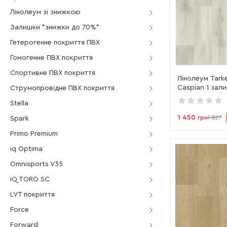
Лінолеум зі знижкою
Залишки *знижки до 70%*
Гетерогенне покриття ПВХ
Гомогенне ПВХ покриття
Спортивне ПВХ покриття
Лінолеум Tark
Caspian 1 зали
Струмопровідне ПВХ покриття
Stella
1 450
грн
1 827
Spark
Primo Premium
iq Optima
Omnisports V35
iQ TORO SC
LVT покриття
Force
Forward