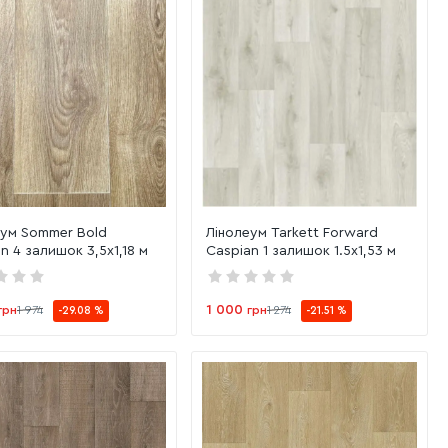
еум Sommer Bold
Лінолеум Tarkett Forward
n 4 залишок 3,5х1,18 м
Caspian 1 залишок 1.5х1,53 м
1 000
грн
1 974
грн
1 274
-29.08 %
-21.51 %