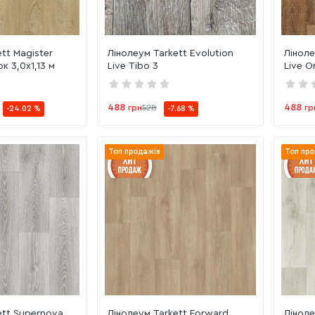
tt Magister
Лінолеум Tarkett Evolution
Ліноле
к 3,0х1,13 м
Live Tibo 3
Live O
488
488
грн
528
гр
-24.02 %
-7.68 %
Топ продажів
Топ про
ett Supernova
Лінолеум Tarkett Forward
Ліноле