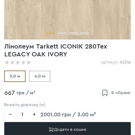
Лінолеум Tarkett ICONIK 280Tex
LEGACY OAK IVORY
Артикул:
45316
3,0 м
4,0 м
667
грн
/ м²
Вкажіть довжину (м)
−
+
2001.00 грн / 3.00 м²
Додати в кошик