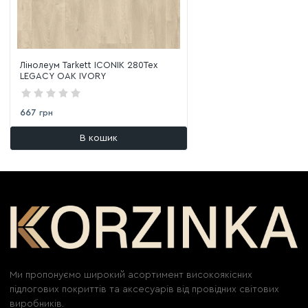
Лінолеум Tarkett ICONIK 280Tex
LEGACY OAK IVORY
667
грн
В кошик
Ми пропонуємо широкий асортимент високоякісних
підлогових покриттів та аксесуарів від провідних світових
виробників.