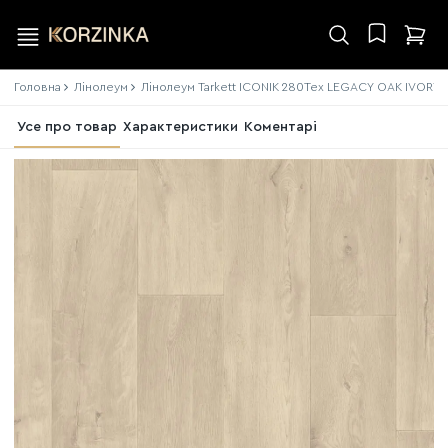
Головна
Лінолеум
Лінолеум Tarkett ICONIK 280Tex LEGACY OAK IVORY
Усе про товар
Характеристики
Коментарі