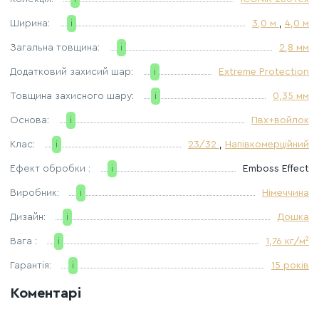
Ширина:
i
3,0 м
,
4,0 м
Загальна товщина:
i
2,8 мм
Додатковий захисий шар:
i
Extreme Protection
Товщина захисного шару:
i
0,35 мм
Основа:
i
Пвх+войлок
Клас:
i
23/32
,
Напівкомерційний
Ефект обробки :
i
Emboss Effect
Виробник:
i
Німеччина
Дизайн:
i
Дошка
Вага :
i
1,76 кг/м²
Гарантія:
i
15 років
Коментарі