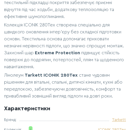
текстильній підкладці покриття забезпечує приємні
відчуття під час ходьби, додаткову теплоізоляцію та
ефективне шумопоглинання.
Колекція ICONIK 280Tex створена спеціально для
швидкого оновлення інтер'єру без складної підготовки
основи. Текстильна основа допомагає приховати
незначні нерівності підлоги, що значно спрощує монтаж.
Захисний шар
Extreme Protection
підвищує стійкість
поверхні до подряпин, потертостей, плям та щоденного
навантаження.
Лінолеум
Tarkett ICONIK 280Tex
стане чудовим
рішенням для вітальні, спальні, дитячої кімнати, кухні або
передпокою, забезпечуючи довговічність, комфорт та
привабливий зовнішній вигляд підлоги на довгі роки.
Характеристики
Бренд:
Tarkett
Колекція:
i
ICONIK 280Tex