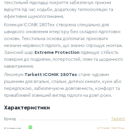
текстильній підкладці покриття забезпечує приємні
відчуття під час ходьби, додаткову теплоізоляцію та
ефективне шумопоглинання.
Колекція ICONIK 280Tex створена спеціально для
швидкого оновлення інтер'єру без складної підготовки
основи. Текстильна основа допомагає приховати
незначні нерівності підлоги, що значно спрощує монтаж.
Захисний шар
Extreme Protection
підвищує стійкість
поверхні до подряпин, потертостей, плям та щоденного
навантаження.
Лінолеум
Tarkett ICONIK 280Tex
стане чудовим
рішенням для вітальні, спальні, дитячої кімнати, кухні або
передпокою, забезпечуючи довговічність, комфорт та
привабливий зовнішній вигляд підлоги на довгі роки.
Характеристики
Бренд:
Tarkett
Колекція:
i
ICONIK 280Tex