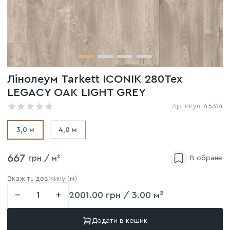
Лінолеум Tarkett ICONIK 280Tex
LEGACY OAK LIGHT GREY
Артикул:
45314
3,0 м
4,0 м
667
грн
/ м²
Вкажіть довжину (м)
−
+
2001.00 грн / 3.00 м²
Додати в кошик