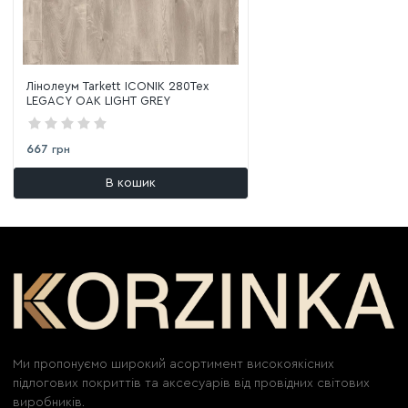
Лінолеум Tarkett ICONIK 280Tex
LEGACY OAK LIGHT GREY
667
грн
В кошик
Ми пропонуємо широкий асортимент високоякісних
підлогових покриттів та аксесуарів від провідних світових
виробників.