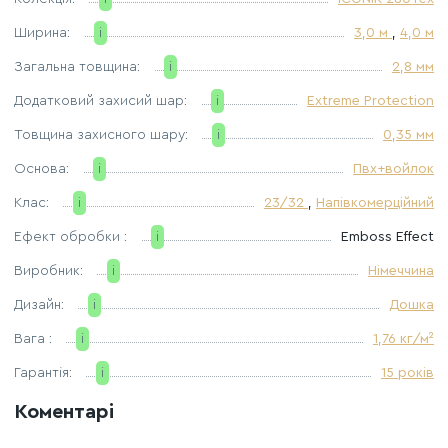
Ширина:
i
3,0 м
,
4,0 м
Загальна товщина:
i
2,8 мм
Додатковий захисий шар:
i
Extreme Protection
Товщина захисного шару:
i
0,35 мм
Основа:
i
Пвх+войлок
Клас:
i
23/32
,
Напівкомерційний
Ефект обробки :
i
Emboss Effect
Виробник:
i
Німеччина
Дизайн:
i
Дошка
Вага :
i
1,76 кг/м²
Гарантія:
i
15 років
Коментарі