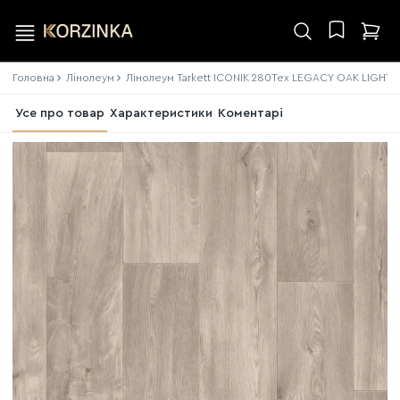
Головна
Лінолеум
Лінолеум Tarkett ICONIK 280Tex LEGACY OAK LIGHT 
Усе про товар
Характеристики
Коментарі