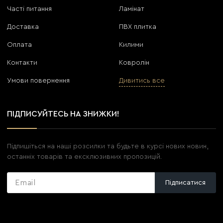
Часті питання
Ламінат
Доставка
ПВХ плитка
Оплата
Килими
Контакти
Ковролін
Умови повернення
Дивитись все
ПІДПИСУЙТЕСЬ НА ЗНИЖКИ!
Підпишіться на наші розсилки та будьте в курсі нових новин,
останніх товарів та ексклюзивних пропозицій.
Підписатися