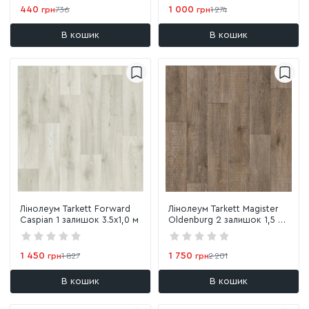
440
1 000
грн
736
грн
1 274
В кошик
В кошик
Лінолеум Tarkett Forward
Лінолеум Tarkett Magister
Caspian 1 залишок 3.5х1,0 м
Oldenburg 2 залишок 1,5 х
2,1 м
1 450
1 750
грн
1 827
грн
2 201
В кошик
В кошик