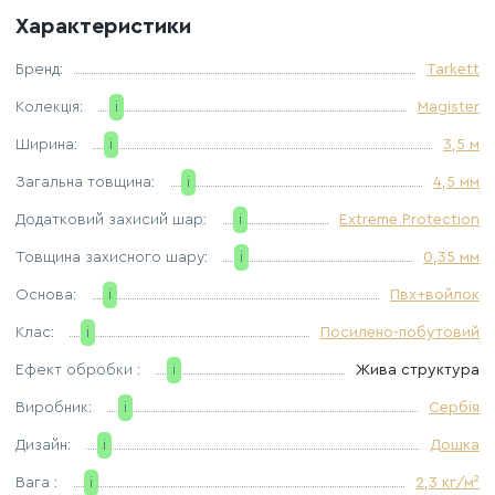
Характеристики
Бренд:
Tarkett
Колекція:
i
Magister
Ширина:
i
3,5 м
Загальна товщина:
i
4,5 мм
Додатковий захисий шар:
i
Extreme Protection
Товщина захисного шару:
i
0,35 мм
Основа:
i
Пвх+войлок
Клас:
i
Посилено-побутовий
Ефект обробки :
i
Жива структура
Виробник:
i
Сербія
Дизайн:
i
Дошка
Вага :
i
2,3 кг/м²