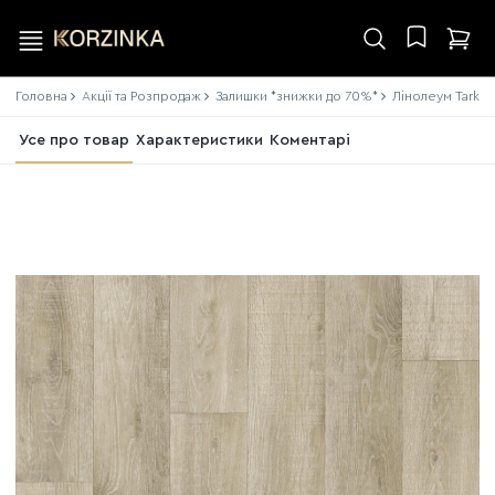
Головна
Акції та Розпродаж
Залишки *знижки до 70%*
Лінолеум Tarket
Усе про товар
Характеристики
Коментарі