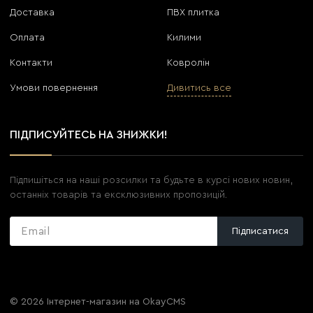
Доставка
ПВХ плитка
Оплата
Килими
Контакти
Ковролін
Умови повернення
Дивитись все
ПІДПИСУЙТЕСЬ НА ЗНИЖКИ!
Підпишіться на наші розсилки та будьте в курсі нових новин,
останніх товарів та ексклюзивних пропозицій.
Підписатися
© 2026
Інтернет-магазин на OkayCMS