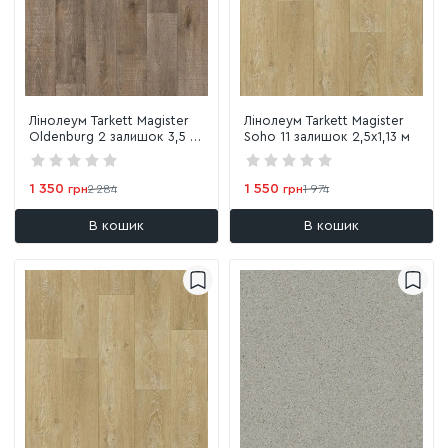
Лінолеум Tarkett Magister
Лінолеум Tarkett Magister
Oldenburg 2 залишок 3,5 х
Soho 11 залишок 2,5х1,13 м
0,96 м
1 350
1 550
грн
2 284
грн
1 974
В кошик
В кошик