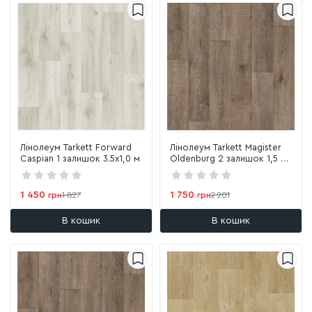
Лінолеум Tarkett Forward
Лінолеум Tarkett Magister
Caspian 1 залишок 3.5х1,0 м
Oldenburg 2 залишок 1,5 х
2,1 м
1 450
1 750
грн
1 827
грн
2 201
В кошик
В кошик