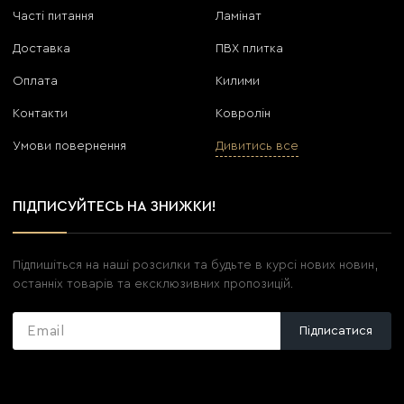
Часті питання
Ламінат
Доставка
ПВХ плитка
Оплата
Килими
Контакти
Ковролін
Умови повернення
Дивитись все
ПІДПИСУЙТЕСЬ НА ЗНИЖКИ!
Підпишіться на наші розсилки та будьте в курсі нових новин,
останніх товарів та ексклюзивних пропозицій.
Підписатися