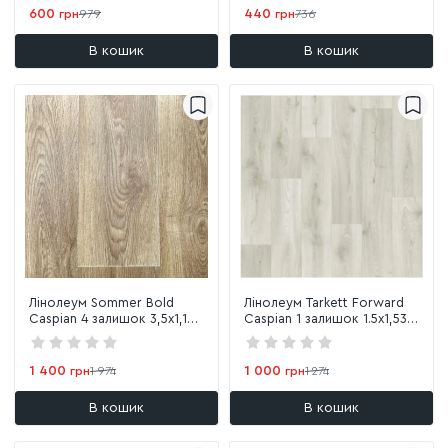
600
440
грн
979
грн
736
В кошик
В кошик
Лінолеум Sommer Bold
Лінолеум Tarkett Forward
Caspian 4 залишок 3,5х1,18
Caspian 1 залишок 1.5х1,53
м
м
1 400
1 000
грн
1 974
грн
1 274
В кошик
В кошик